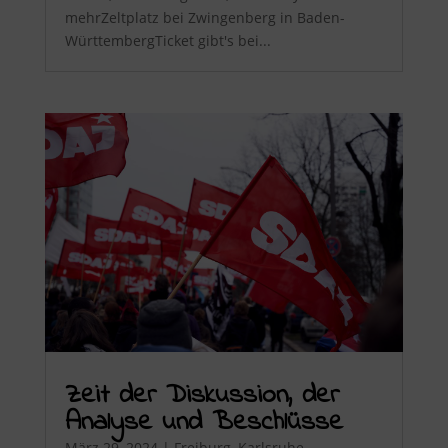
mehrZeltplatz bei Zwingenberg in Baden-
WürttembergTicket gibt's bei...
Zeit der Diskussion, der
Analyse und Beschlüsse
März 29, 2024
|
Freiburg
,
Karlsruhe
,