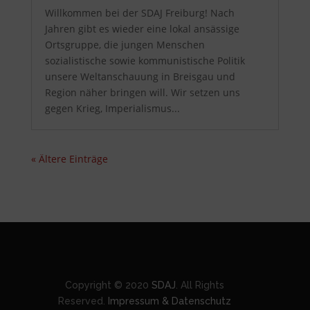
Willkommen bei der SDAJ Freiburg! Nach
Jahren gibt es wieder eine lokal ansässige
Ortsgruppe, die jungen Menschen
sozialistische sowie kommunistische Politik
unsere Weltanschauung in Breisgau und
Region näher bringen will. Wir setzen uns
gegen Krieg, Imperialismus...
« Ältere Einträge
Copyright © 2020
SDAJ
. All Rights
Reserved.
Impressum & Datenschutz