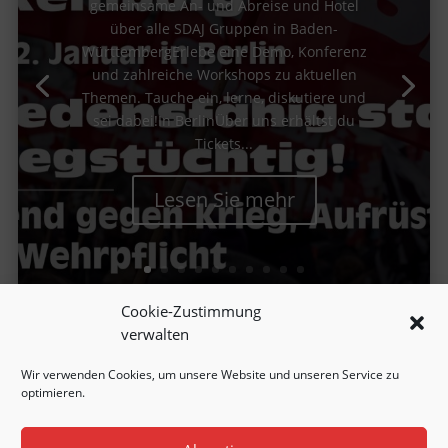
gemeinsame An- und Abreise und Hotel
über alle SDAJ Gruppen in Baden-
WürttembergErlebe eine Demo, Konferenz
und zahlreiche Workshops zu aktuellen
Themen. Tauche ein, lerne, diskutiere und
sei dabei!In BerlinÜber uns erhältst du
Tickets...
Lesen Sie mehr
Cookie-Zustimmung
verwalten
Wir verwenden Cookies, um unsere Website und unseren Service zu
optimieren.