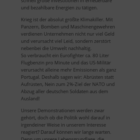
schnell große Investitionen in erneuerbare
und bezahlbare Energien zu tätigen.
Krieg ist der absolut größte Klimakiller. Mit
Panzern, Bomben und Maschinengewehren
verdienen Unternehmen nicht nur viel Geld
und verursacht viel Leid, sondern zerstört
nebenbei die Umwelt nachhaltig.
So verbraucht ein Eurofighter ca. 80 Liter
Flugbenzin pro Minute und das US-Militär
verursacht alleine mehr Emissionen als ganz
Portugal. Deshalb sagen wir: Abrüsten statt
Aufrüsten, Nein zum 2%-Ziel der NATO und
Abzug aller deutschen Soldaten aus dem
Ausland!
Unsere Demonstrationen werden zwar
gehört, doch ob die Politik wohl darauf in
irgendeiner Weise in unserem Interesse
reagiert? Darauf können wir lange warten.
Denn um unsere Lebensgrundlage, die