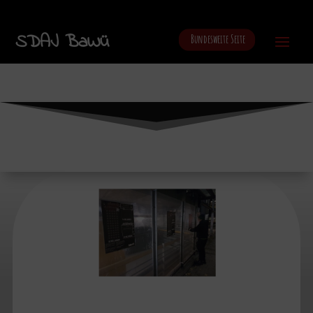
SDAJ BaWü
Bundesweite Seite