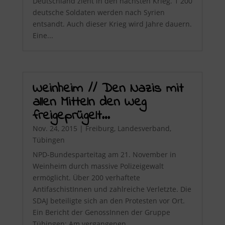
Deutschland zieht in den nächsten Krieg. 1 200
deutsche Soldaten werden nach Syrien
entsandt. Auch dieser Krieg wird Jahre dauern.
Eine...
Weinheim // Den Nazis mit
allen Mitteln den Weg
freigeprügelt…
Nov. 24, 2015
|
Freiburg
,
Landesverband
,
Tübingen
NPD-Bundesparteitag am 21. November in
Weinheim durch massive Polizeigewalt
ermöglicht. Über 200 verhaftete
AntifaschistInnen und zahlreiche Verletzte. Die
SDAJ beteiligte sich an den Protesten vor Ort.
Ein Bericht der GenossInnen der Gruppe
Tübingen: Am vergangenen...