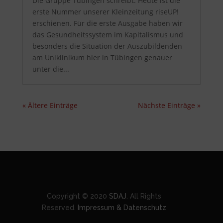
Die Gruppe Tübingen schreibt: Heute ist die
erste Nummer unserer Kleinzeitung riseUP!
erschienen. Für die erste Ausgabe haben wir
das Gesundheitssystem im Kapitalismus und
besonders die Situation der Auszubildenden
am Uniklinikum hier in Tübingen genauer
unter die...
« Ältere Einträge
Nächste Einträge »
Copyright © 2020
SDAJ
. All Rights
Reserved.
Impressum & Datenschutz