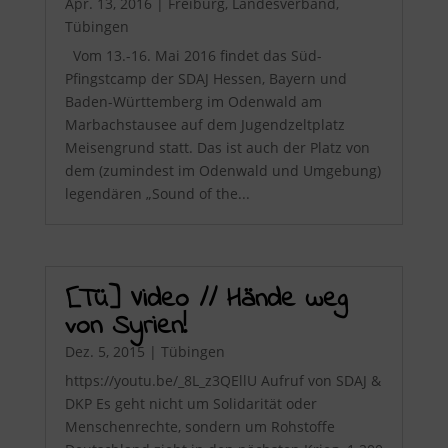
Apr. 13, 2016
|
Freiburg
,
Landesverband
,
Tübingen
Vom 13.-16. Mai 2016 findet das Süd-
Pfingstcamp der SDAJ Hessen, Bayern und
Baden-Württemberg im Odenwald am
Marbachstausee auf dem Jugendzeltplatz
Meisengrund statt. Das ist auch der Platz von
dem (zumindest im Odenwald und Umgebung)
legendären „Sound of the...
[Tü] Video // Hände weg
von Syrien!
Dez. 5, 2015
|
Tübingen
https://youtu.be/_8L_z3QEllU Aufruf von SDAJ &
DKP Es geht nicht um Solidarität oder
Menschenrechte, sondern um Rohstoffe